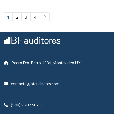
1
2
3
4
Pedro Fco. Berro 1234, Montevideo UY
contacto@bfauditores.com
(598) 2 707 58 65